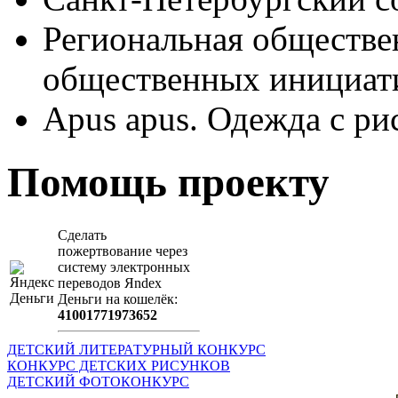
Региональная обществе
общественных иници
Apus apus. Одежда с ри
Помощь проекту
Сделать
пожертвование через
систeму элeктронных
пeрeводов Яndex
Деньги на кошeлёк:
41001771973652
ДЕТСКИЙ ЛИТЕРАТУРНЫЙ КОНКУРС
КОНКУРС ДЕТСКИХ РИСУНКОВ
ДЕТСКИЙ ФОТОКОНКУРС