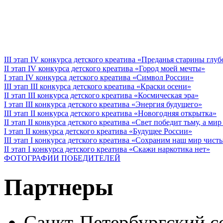
III этап IV конкурса детского креатива «Преданья старины глу
II этап IV конкурса детского креатива «Город моей мечты»
I этап IV конкурса детского креатива «Символ России»
III этап III конкурса детского креатива «Краски осени»
II этап III конкурса детского креатива «Космическая эра»
I этап III конкурса детского креатива «Энергия будущего»
III этап II конкурса детского креатива «Новогодняя открытка»
II этап II конкурса детского креатива «Свет победит тьму, а ми
I этап II конкурса детского креатива «Будущее России»
III этап I конкурса детского креатива «Сохраним наш мир чист
II этап I конкурса детского креатива «Скажи наркотика нет»
ФОТОГРАФИИ ПОБЕДИТЕЛЕЙ
Партнеры
Санкт-Петербургский с