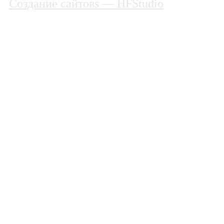
Создание сайтовs
— HFStudio