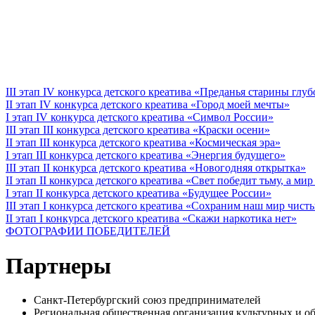
III этап IV конкурса детского креатива «Преданья старины глу
II этап IV конкурса детского креатива «Город моей мечты»
I этап IV конкурса детского креатива «Символ России»
III этап III конкурса детского креатива «Краски осени»
II этап III конкурса детского креатива «Космическая эра»
I этап III конкурса детского креатива «Энергия будущего»
III этап II конкурса детского креатива «Новогодняя открытка»
II этап II конкурса детского креатива «Свет победит тьму, а ми
I этап II конкурса детского креатива «Будущее России»
III этап I конкурса детского креатива «Сохраним наш мир чист
II этап I конкурса детского креатива «Скажи наркотика нет»
ФОТОГРАФИИ ПОБЕДИТЕЛЕЙ
Партнеры
Санкт-Петербургский союз предпринимателей
Региональная общественная организация культурных 