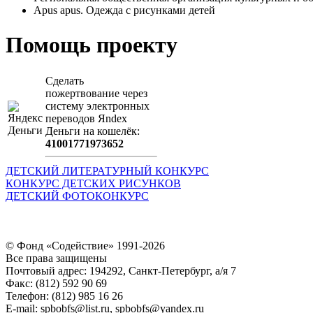
Apus apus. Одежда с рисунками детей
Помощь проекту
Сделать
пожертвование через
систeму элeктронных
пeрeводов Яndex
Деньги на кошeлёк:
41001771973652
ДЕТСКИЙ ЛИТЕРАТУРНЫЙ КОНКУРС
КОНКУРС ДЕТСКИХ РИСУНКОВ
ДЕТСКИЙ ФОТОКОНКУРС
© Фонд «Содействие» 1991-2026
Все права защищены
Почтовый адрес: 194292, Санкт-Петербург, а/я 7
Факс: (812) 592 90 69
Телефон: (812) 985 16 26
E-mail: spbobfs@list.ru, spbobfs@yandex.ru