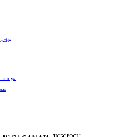
бокой»
р войну»
ым»
и общественных инициатив ЛЮБОРОСЫ