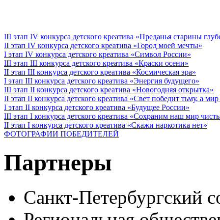
III этап IV конкурса детского креатива «Преданья старины глу
II этап IV конкурса детского креатива «Город моей мечты»
I этап IV конкурса детского креатива «Символ России»
III этап III конкурса детского креатива «Краски осени»
II этап III конкурса детского креатива «Космическая эра»
I этап III конкурса детского креатива «Энергия будущего»
III этап II конкурса детского креатива «Новогодняя открытка»
II этап II конкурса детского креатива «Свет победит тьму, а ми
I этап II конкурса детского креатива «Будущее России»
III этап I конкурса детского креатива «Сохраним наш мир чист
II этап I конкурса детского креатива «Скажи наркотика нет»
ФОТОГРАФИИ ПОБЕДИТЕЛЕЙ
Партнеры
Санкт-Петербургский с
Региональная обществе