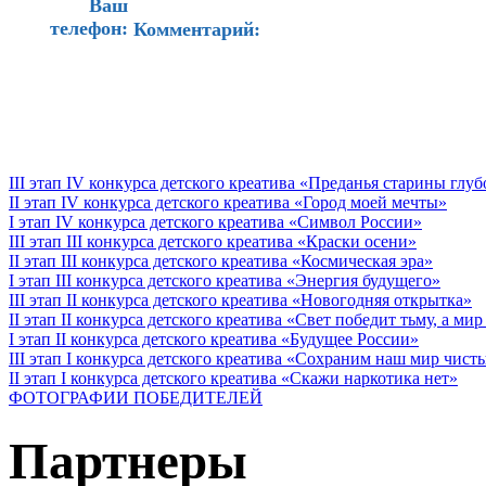
Ваш
телефон:
Комментарий:
III этап IV конкурса детского креатива «Преданья старины глу
II этап IV конкурса детского креатива «Город моей мечты»
I этап IV конкурса детского креатива «Символ России»
III этап III конкурса детского креатива «Краски осени»
II этап III конкурса детского креатива «Космическая эра»
I этап III конкурса детского креатива «Энергия будущего»
III этап II конкурса детского креатива «Новогодняя открытка»
II этап II конкурса детского креатива «Свет победит тьму, а ми
I этап II конкурса детского креатива «Будущее России»
III этап I конкурса детского креатива «Сохраним наш мир чист
II этап I конкурса детского креатива «Скажи наркотика нет»
ФОТОГРАФИИ ПОБЕДИТЕЛЕЙ
Партнеры