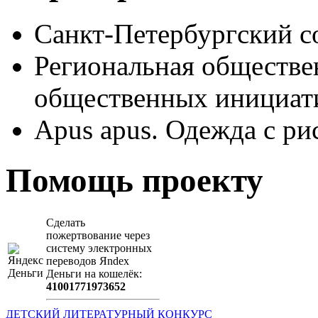
Санкт-Петербургский с
Региональная обществе
общественных иници
Apus apus. Одежда с ри
Помощь проекту
Сделать
пожертвование через
систeму элeктронных
пeрeводов Яndex
Деньги на кошeлёк:
41001771973652
ДЕТСКИЙ ЛИТЕРАТУРНЫЙ КОНКУРС