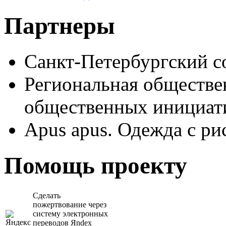
Партнеры
Санкт-Петербургский с
Региональная обществе
общественных иници
Apus apus. Одежда с ри
Помощь проекту
Сделать
пожертвование через
систeму элeктронных
пeрeводов Яndex