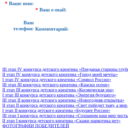
*
Ваше имя:
*
Ваш e-mail:
Ваш
телефон:
Комментарий:
III этап IV конкурса детского креатива «Преданья старины глу
II этап IV конкурса детского креатива «Город моей мечты»
I этап IV конкурса детского креатива «Символ России»
III этап III конкурса детского креатива «Краски осени»
II этап III конкурса детского креатива «Космическая эра»
I этап III конкурса детского креатива «Энергия будущего»
III этап II конкурса детского креатива «Новогодняя открытка»
II этап II конкурса детского креатива «Свет победит тьму, а ми
I этап II конкурса детского креатива «Будущее России»
III этап I конкурса детского креатива «Сохраним наш мир чист
II этап I конкурса детского креатива «Скажи наркотика нет»
ФОТОГРАФИИ ПОБЕДИТЕЛЕЙ