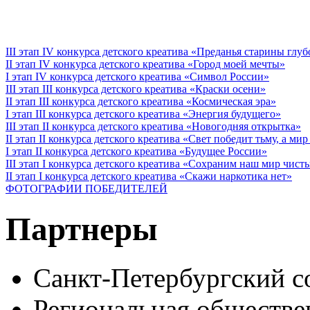
III этап IV конкурса детского креатива «Преданья старины глу
II этап IV конкурса детского креатива «Город моей мечты»
I этап IV конкурса детского креатива «Символ России»
III этап III конкурса детского креатива «Краски осени»
II этап III конкурса детского креатива «Космическая эра»
I этап III конкурса детского креатива «Энергия будущего»
III этап II конкурса детского креатива «Новогодняя открытка»
II этап II конкурса детского креатива «Свет победит тьму, а ми
I этап II конкурса детского креатива «Будущее России»
III этап I конкурса детского креатива «Сохраним наш мир чист
II этап I конкурса детского креатива «Скажи наркотика нет»
ФОТОГРАФИИ ПОБЕДИТЕЛЕЙ
Партнеры
Санкт-Петербургский с
Региональная обществе