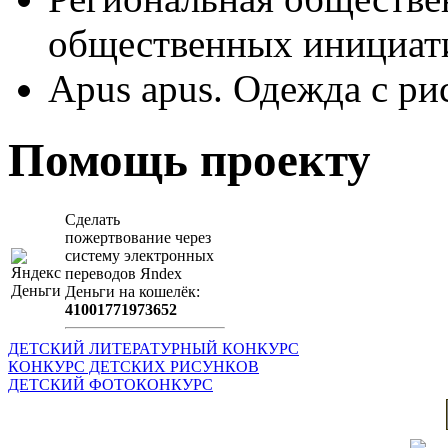
общественных иници
Apus apus. Одежда с ри
Помощь проекту
Сделать
пожертвование через
систeму элeктронных
пeрeводов Яndex
Деньги на кошeлёк:
41001771973652
ДЕТСКИЙ ЛИТЕРАТУРНЫЙ КОНКУРС
КОНКУРС ДЕТСКИХ РИСУНКОВ
ДЕТСКИЙ ФОТОКОНКУРС