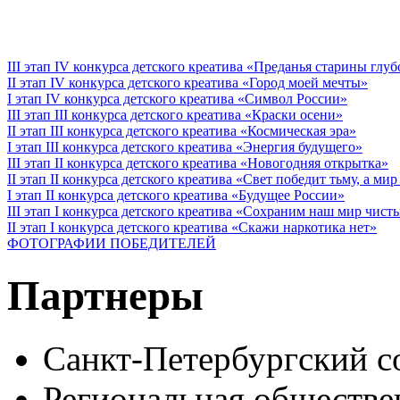
III этап IV конкурса детского креатива «Преданья старины глу
II этап IV конкурса детского креатива «Город моей мечты»
I этап IV конкурса детского креатива «Символ России»
III этап III конкурса детского креатива «Краски осени»
II этап III конкурса детского креатива «Космическая эра»
I этап III конкурса детского креатива «Энергия будущего»
III этап II конкурса детского креатива «Новогодняя открытка»
II этап II конкурса детского креатива «Свет победит тьму, а ми
I этап II конкурса детского креатива «Будущее России»
III этап I конкурса детского креатива «Сохраним наш мир чист
II этап I конкурса детского креатива «Скажи наркотика нет»
ФОТОГРАФИИ ПОБЕДИТЕЛЕЙ
Партнеры
Санкт-Петербургский с
Региональная обществе