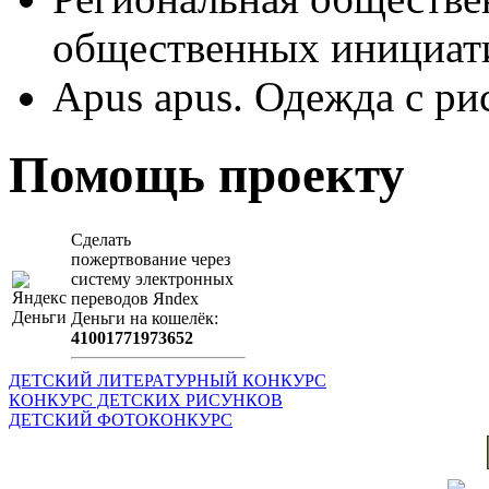
общественных иници
Apus apus. Одежда с ри
Помощь проекту
Сделать
пожертвование через
систeму элeктронных
пeрeводов Яndex
Деньги на кошeлёк:
41001771973652
ДЕТСКИЙ ЛИТЕРАТУРНЫЙ КОНКУРС
КОНКУРС ДЕТСКИХ РИСУНКОВ
ДЕТСКИЙ ФОТОКОНКУРС