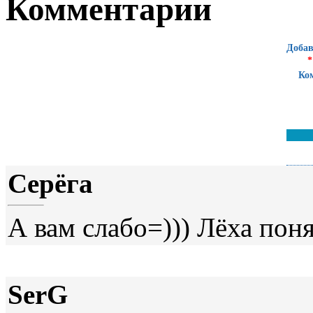
Комментарии
Добав
*
Ко
Серёга
А вам слабо=))) Лёха поня
SerG