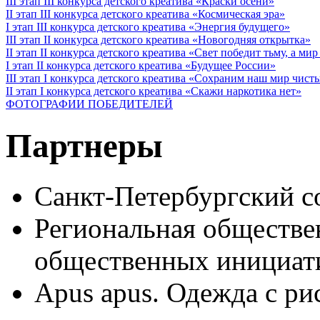
III этап III конкурса детского креатива «Краски осени»
II этап III конкурса детского креатива «Космическая эра»
I этап III конкурса детского креатива «Энергия будущего»
III этап II конкурса детского креатива «Новогодняя открытка»
II этап II конкурса детского креатива «Свет победит тьму, а ми
I этап II конкурса детского креатива «Будущее России»
III этап I конкурса детского креатива «Сохраним наш мир чист
II этап I конкурса детского креатива «Скажи наркотика нет»
ФОТОГРАФИИ ПОБЕДИТЕЛЕЙ
Партнеры
Санкт-Петербургский с
Региональная обществе
общественных иници
Apus apus. Одежда с ри